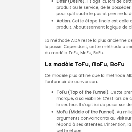
Désir (Desire).
Il s’agit ici, lors de 
produit ou le service, de le posséder
pour qu’il saute le pas et prenne la d
Action.
Cette étape finale est celle o
produit. Aboutissement logique de 
La méthode AIDA reste la plus ancienne de
le passé. Cependant, cette méthode a ses 
du modèle ToFu, MoFu, BoFu.
Le modèle ToFu, MoFu, BoFu
Ce modèle plus affiné que la méthode AID
l’entonnoir de conversion.
ToFu (Top of the Funnel).
Cette prem
marque, à sa visibilité. C’est lors de
le secteur. Il s’agit ici de poser su
MoFu (Middle of the Funnel).
Au mili
arguments convaincants au visiteur 
répond à ses attentes. L’intention, l
cette étape.