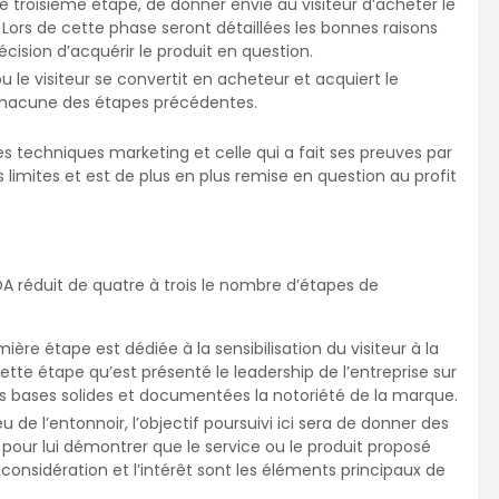
cette troisième étape, de donner envie au visiteur d’acheter le
. Lors de cette phase seront détaillées les bonnes raisons
écision d’acquérir le produit en question.
u le visiteur se convertit en acheteur et acquiert le
chacune des étapes précédentes.
s techniques marketing et celle qui a fait ses preuves par
limites et est de plus en plus remise en question au profit
A réduit de quatre à trois le nombre d’étapes de
ière étape est dédiée à la sensibilisation du visiteur à la
 cette étape qu’est présenté le leadership de l’entreprise sur
r des bases solides et documentées la notoriété de la marque.
eu de l’entonnoir, l’objectif poursuivi ici sera de donner des
pour lui démontrer que le service ou le produit proposé
a considération et l’intérêt sont les éléments principaux de