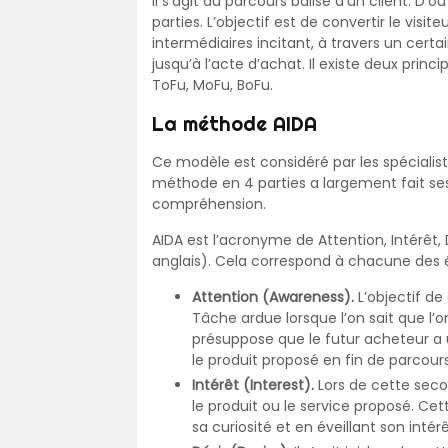
Il s’agit du parcours balisé d’un client. D
parties. L’objectif est de convertir le visi
intermédiaires incitant, à travers un cert
jusqu’à l’acte d’achat. Il existe deux pri
ToFu, MoFu, BoFu.
La méthode AIDA
Ce modèle est considéré par les spécial
méthode en 4 parties a largement fait ses 
compréhension.
AIDA est l’acronyme de Attention, Intérêt, 
anglais). Cela correspond à chacune des é
Attention (Awareness).
L’objectif de
Tâche ardue lorsque l’on sait que l’
présuppose que le futur acheteur a un 
le produit proposé en fin de parcours
Intérêt (Interest).
Lors de cette sec
le produit ou le service proposé. Ce
sa curiosité et en éveillant son intérê