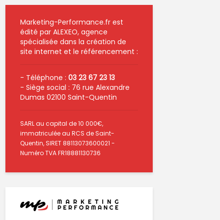
Marketing-Performance.fr est
édité par ALEXEO, agence
spécialisée dans la création de
site internet et le référencement :
- Téléphone :
03 23 67 23 13
- Siège social : 76 rue Alexandre
Dumas 02100 Saint-Quentin
SARL au capital de 10 000€,
immatriculée au RCS de Saint-
Quentin, SIRET 88113073600021 -
Numéro TVA FR18881130736