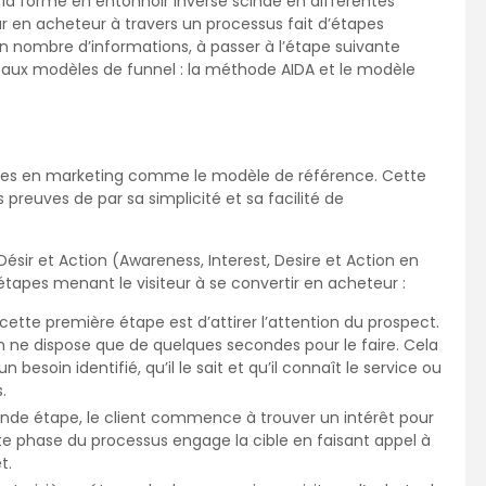
’où la forme en entonnoir inversé scindé en différentes
teur en acheteur à travers un processus fait d’étapes
ain nombre d’informations, à passer à l’étape suivante
ncipaux modèles de funnel : la méthode AIDA et le modèle
istes en marketing comme le modèle de référence. Cette
preuves de par sa simplicité et sa facilité de
Désir et Action (Awareness, Interest, Desire et Action en
tapes menant le visiteur à se convertir en acheteur :
 cette première étape est d’attirer l’attention du prospect.
on ne dispose que de quelques secondes pour le faire. Cela
besoin identifié, qu’il le sait et qu’il connaît le service ou
.
onde étape, le client commence à trouver un intérêt pour
tte phase du processus engage la cible en faisant appel à
t.